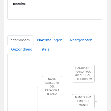
moeder:
Stamboom
Nakomelingen
Nestgenoten
Gezondheid
Titels
B
HAGURO NO
KATSURYUU
GO CHUUOU
NAGAI
HAGUROSOW
HI
KATSURYU
G
DEL
CAZADORA
BLANCA
MARA-SHIMA
HIME DEL
MONTE