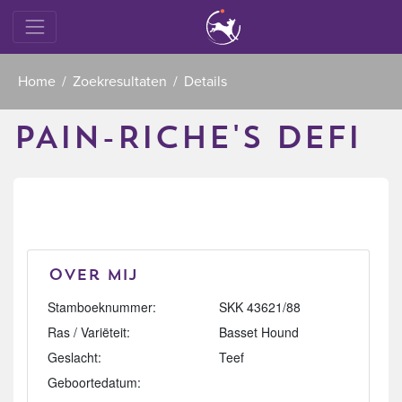
Home
Zoekresultaten
Details
PAIN-RICHE'S DEFI
Over mij
Stamboeknummer:
SKK 43621/88
Ras / Variëteit:
Basset Hound
Geslacht:
Teef
Geboortedatum: