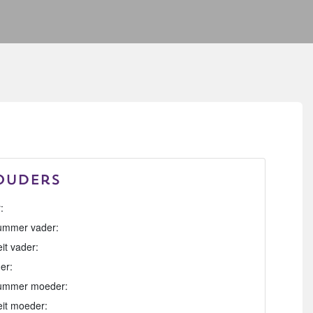
Ouders
:
mmer vader:
eit vader:
er:
ummer moeder:
eit moeder: