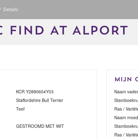
Details
C FIND AT ALPORT
Mijn 
KCR Y2880604Y03
Naam vader
Staffordshire Bull Terrier
Stamboeknu
Teef
Ras / Variët
Naam moed
GESTROOMD MET WIT
Stamboekn
Ras / Variët