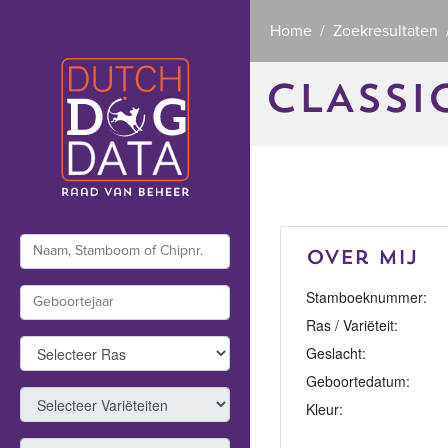
Home
Zoekresultaten
CLASSI
Over mij
Stamboeknummer:
Ras / Variëteit:
Geslacht:
Geboortedatum:
Kleur: