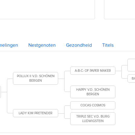
melingen
Nestgenoten
Gezondheid
Titels
A-B-C- OF PAPER MAKER
POLLUX II V.D. SCHÖNEN
B
BERGEN
HAPPY V.D. SCHÖNEN
BERGEN
COCAS COSMOS
LADY KIM PRETENDER
TRIPLE SEC V.D. BURG
LUDWIGSTEIN