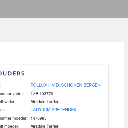
Ouders
:
POLLUX II V.D. SCHÖNEN BERGEN
mmer vader:
TZB 103776
eit vader:
Airedale Terrier
er:
LADY KIM PRETENDER
ummer moeder:
1470985
eit moeder:
Airedale Terrier