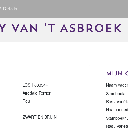
Details
 VAN 'T ASBROEK
Mijn 
LOSH 633544
Naam vader
Airedale Terrier
Stamboeknu
Reu
Ras / Variët
Naam moed
ZWART EN BRUIN
Stamboekn
Ras / Variët