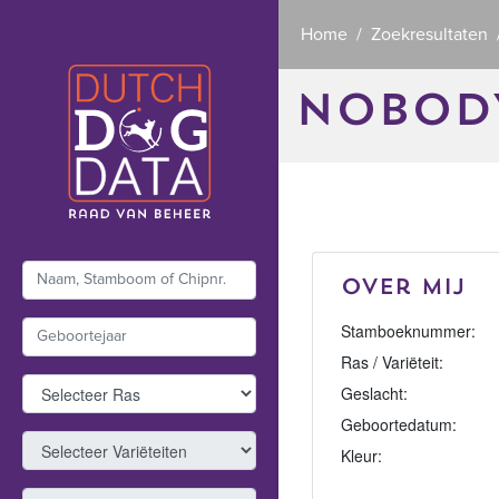
Home
Zoekresultaten
NOBODY
Over mij
Stamboeknummer:
Ras / Variëteit:
Geslacht:
Geboortedatum:
Kleur: