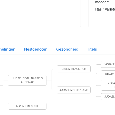
moeder:
Ras / Variët
melingen
Nestgenoten
Gezondheid
Titels
EASTAF
RELLIM BLACK ACE
RELLIM
JUDAEL BOTH BARRELS
AT NOZAC
REGA
JUDAEL MAGIE NOIRE
JUDAEL
ALPORT MISS ISLE