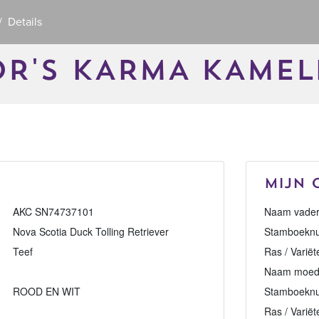
Details
R'S KARMA KAMEL
Mijn 
AKC SN74737101
Naam vader
Nova Scotia Duck Tolling Retriever
Stamboeknu
Teef
Ras / Variët
Naam moed
ROOD EN WIT
Stamboekn
Ras / Variët