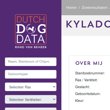
Home
Zoekresultaten
KYLADO
Over mij
Stamboeknummer:
Ras / Variëteit:
Geslacht:
Geboortedatum:
Kleur: