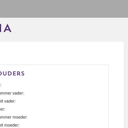
IA
Ouders
:
mmer vader:
eit vader:
er:
ummer moeder:
eit moeder: