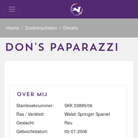
Home
Zoekresultaten
Details
DON'S PAPARAZZI
Over mij
Stamboeknummer:
SKK 53885/06
Ras / Variëteit:
Welsh Springer Spaniel
Geslacht:
Reu
Geboortedatum:
02-07-2006