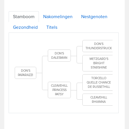
Stamboom
Nakomelingen
Nestgenoten
Gezondheid
Titels
DON'S
THUNDERSTRUCK
DON'S
DALESMAN
METZGARD'S
BRIGHT
STARSHINE
DON'S
PAPARAZZI
TORCELLO
QUELLE CHANCE
CLEAVEHILL
DE RUSSETHILL
PRINCESS
PATSY
CLEAVEHILL
RHIANNA