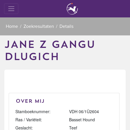
Home
Zoekresultaten
Details
JANE Z GANGU
DLUGICH
Over mij
Stamboeknummer:
VDH 06/1Ü2604
Ras / Variëteit:
Basset Hound
Geslacht:
Teef