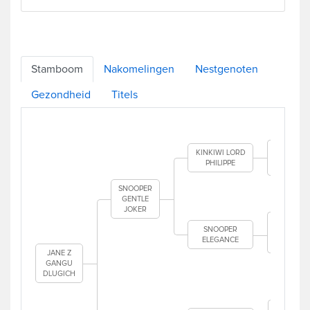
Stamboom
Nakomelingen
Nestgenoten
Gezondheid
Titels
GOL
TOP 
KINKIWI LORD
PHILIPPE
KINK
M
SNOOPER
GENTLE
NOR
JOKER
HOLL
SNOOPER
ELEGANCE
SN
JANE Z
DA
GANGU
D
DLUGICH
SWIT
D
O