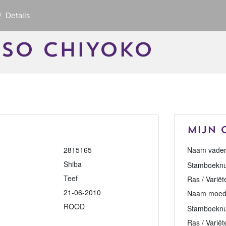
Details
SO CHIYOKO
Mijn 
2815165
Naam vader
Shiba
Stamboeknu
Teef
Ras / Variët
21-06-2010
Naam moed
ROOD
Stamboekn
Ras / Variët