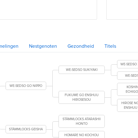
melingen
Nestgenoten
Gezondheid
Titels
WE-SEDSO 
WE-SEDSO SUKIYAKI
WE-SED
WE-SEDSO GO NIPPO
KOSHI
ECHIG
FUKUME GO ENSHUU
HIROSESOU
HIROSE N
ENSHUU
STÄMMLOCKS ATARASHII
HONTO
STÄMMLOCKS GEISHA
HOMARE NO KOCHOU