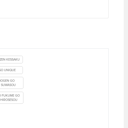
ZEN KESSAKU
SO UNIQUE
NOGEN GO
O SUWASOU
O FUKUME GO
 HIROSESOU