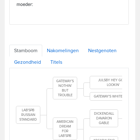
moeder:
Stamboom
Nakomelingen
Nestgenoten
Gezondheid
Titels
JULSBY HEY GOOD
GATEWAY'S
LOOKIN'
NOTHIN'
BUT
TROUBLE
GATEWAY'S WHITE DOVE
DI
LAB'SPB
DICKENDALL
RUSSIAN
DAVARON
STANDARD
AMERICAN
GABLE
WO
DREAM
GA
FOR
LAB'SPB