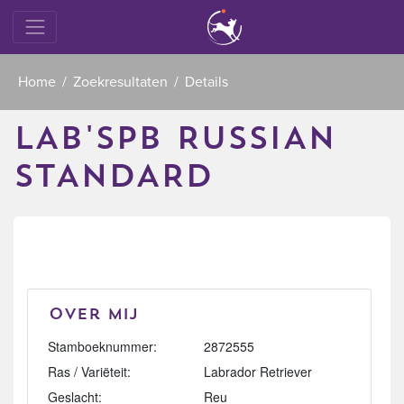
Home
Zoekresultaten
Details
LAB'SPB RUSSIAN
STANDARD
Over mij
Stamboeknummer:
2872555
Ras / Variëteit:
Labrador Retriever
Geslacht:
Reu