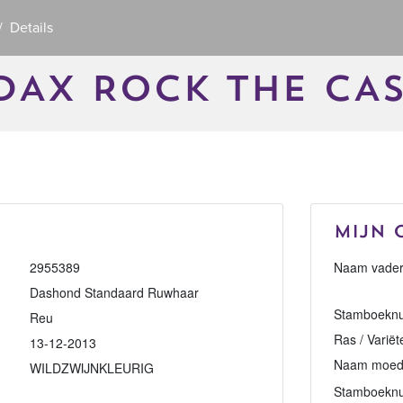
Details
AX ROCK THE CA
Mijn 
2955389
Naam vader
Dashond Standaard Ruwhaar
Stamboeknu
Reu
Ras / Variët
13-12-2013
Naam moed
WILDZWIJNKLEURIG
Stamboekn