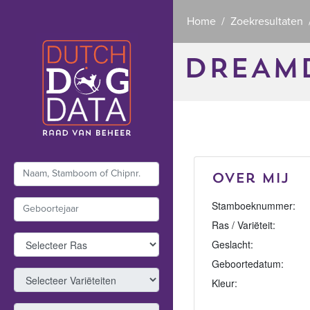
Home
Zoekresultaten
DREAMD
Over mij
Stamboeknummer:
Ras / Variëteit:
Geslacht:
Geboortedatum:
Kleur: