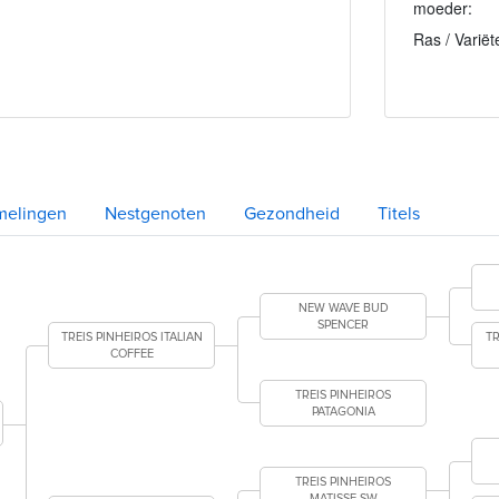
moeder:
Ras / Variët
melingen
Nestgenoten
Gezondheid
Titels
NEW WAVE BUD
SPENCER
TREIS PINHEIROS ITALIAN
TR
COFFEE
TREIS PINHEIROS
PATAGONIA
TREIS PINHEIROS
MATISSE SW