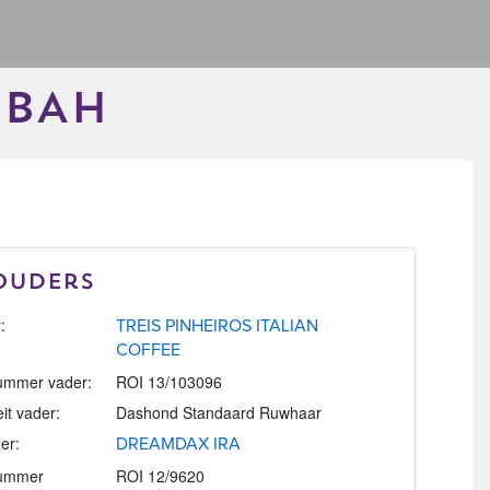
SBAH
Ouders
:
TREIS PINHEIROS ITALIAN
COFFEE
mmer vader:
ROI 13/103096
eit vader:
Dashond Standaard Ruwhaar
er:
DREAMDAX IRA
ummer
ROI 12/9620