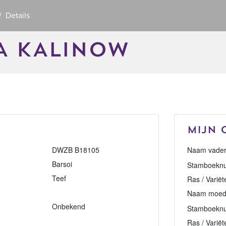
Details
A KALINOW
Mijn 
DWZB B18105
Naam vader
Barsoi
Stamboeknu
Teef
Ras / Variët
Naam moed
Onbekend
Stamboekn
Ras / Variët