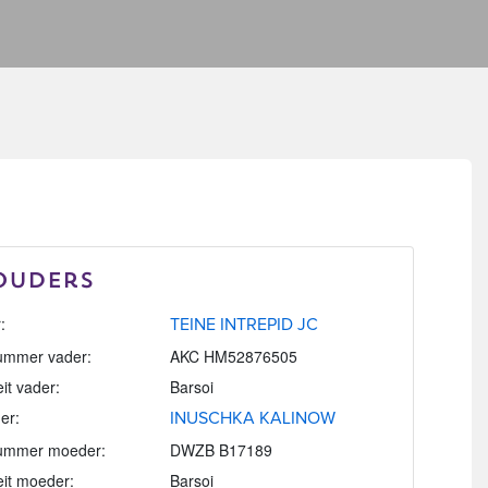
Ouders
:
TEINE INTREPID JC
mmer vader:
AKC HM52876505
eit vader:
Barsoi
er:
INUSCHKA KALINOW
ummer moeder:
DWZB B17189
eit moeder:
Barsoi