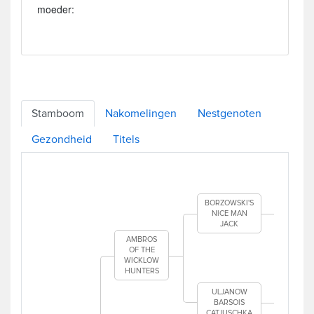
moeder:
Stamboom
Nakomelingen
Nestgenoten
Gezondheid
Titels
BOR
O
BORZOWSKI'S
NICE MAN
JACK
BOR
H
AMBROS
H
OF THE
WICKLOW
HUNTERS
A
D
ULJANOW
BARSOIS
DOB
CATJUSCHKA