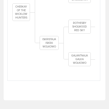
V
CHERKAY
OF THE
WICKLOW
BOR
HUNTERS
P
ST
ROTHESBY
SHOLWOOD
RED SKY
RO
EME
SH
ISKRISTAJA
ISKRA
WOLKOWO
RO
SH
M
GALANTNAJA
GALKA
WOLKOWO
CAS
CO
WO