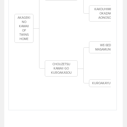
KAKOUHIME GO
OKAZAKI
AKAGEKI
AONOSOU
NO
KAWAII
OF
TWINS
HOME
WE-SEDSO
MASAMUNE KEIJI
CHOUZETSU
KAWAII GO
KUROAKASOU
KUROAKAYUUKIHIME