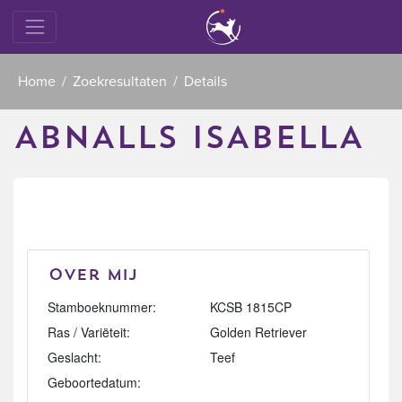
Home
Zoekresultaten
Details
ABNALLS ISABELLA
Over mij
Stamboeknummer:
KCSB 1815CP
Ras / Variëteit:
Golden Retriever
Geslacht:
Teef
Geboortedatum: