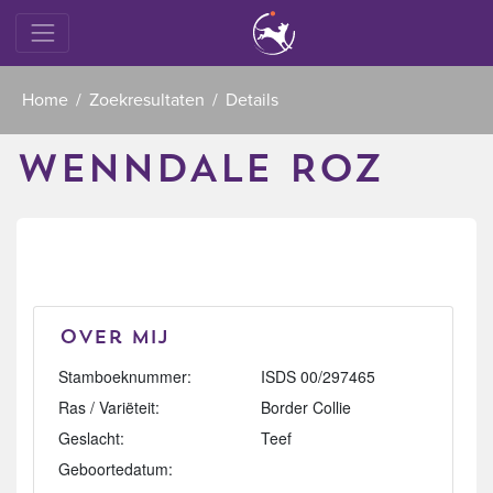
Home
Zoekresultaten
Details
WENNDALE ROZ
Over mij
Stamboeknummer:
ISDS 00/297465
Ras / Variëteit:
Border Collie
Geslacht:
Teef
Geboortedatum: