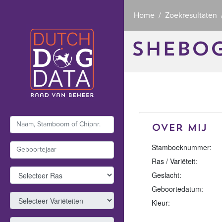
Home
Zoekresultaten
SHEBOG
Over mij
Stamboeknummer:
Ras / Variëteit:
Geslacht:
Geboortedatum:
Kleur: