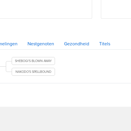
melingen
Nestgenoten
Gezondheid
Titels
SHEBOGI'S BLOWN AWAY
NAKODO'S SPELLBOUND