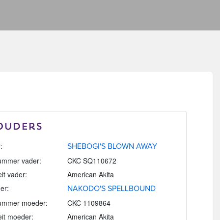
Ouders
:
SHEBOGI'S BLOWN AWAY
mmer vader:
CKC SQ110672
eit vader:
American Akita
er:
NAKODO'S SPELLBOUND
ummer moeder:
CKC 1109864
eit moeder:
American Akita