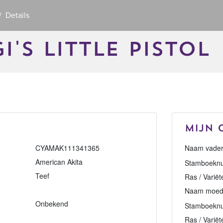
Details
I'S LITTLE PISTOL
Mijn 
CYAMAK111341365
Naam vader
American Akita
Stamboeknu
Teef
Ras / Variët
Naam moed
Onbekend
Stamboekn
Ras / Variët