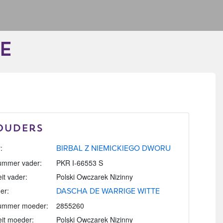
E
Ouders
:
BIRBAL Z NIEMICKIEGO DWORU
mmer vader:
PKR I-66553 S
eit vader:
Polski Owczarek Nizinny
er:
DASCHA DE WARRIGE WITTE
ummer moeder:
2855260
eit moeder:
Polski Owczarek Nizinny