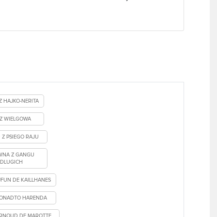
Z HAJKO-NERITA
 Z WIELGOWA
 Z PSIEGO RAJU
WNA Z GANGU
DLUGICH
JFUN DE KAILLHANES
ONADTO HARENDA
RNOUD DE MAROTTE