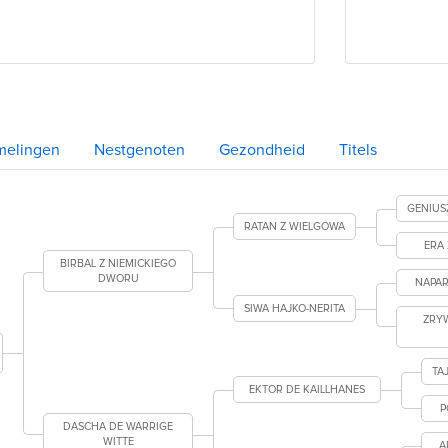
melingen
Nestgenoten
Gezondheid
Titels
GENIUS
RATAN Z WIELGOWA
ERA
BIRBAL Z NIEMICKIEGO
DWORU
NAPAR
SIWA HAJKO-NERITA
ZRY
TA
EKTOR DE KAILLHANES
P
DASCHA DE WARRIGE
WITTE
A