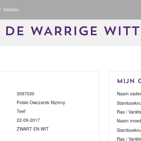
Details
 DE WARRIGE WITT
Mijn 
3097030
Naam vader
Polski Owczarek Nizinny
Stamboeknu
Teef
Ras / Variët
22-09-2017
Naam moed
ZWART EN WIT
Stamboekn
Ras / Variët