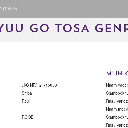
Details
YUU GO TOSA GEN
Mijn 
JKC NP/H24-15056
Naam vader
Shiba
Stamboeknu
Reu
Ras / Variët
Naam moed
ROOD
Stamboekn
Ras / Variët