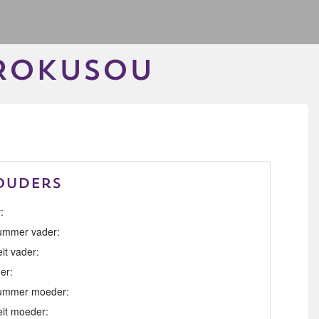
ROKUSOU
Ouders
:
mmer vader:
eit vader:
er:
ummer moeder:
eit moeder: