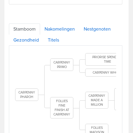
Stamboom
Nakomelingen
Nestgenoten
Gezondheid
Titels
PRIORISE SPENDING
TIME
CARPENNY
PRIMO
CARPENNY WHOLLY
CAR
MAD
CARPENNY
T
CARPENNY
PHAROH
MADE A
FOLLIES
MAMB
MILLION
FINE
SPEL
FINISH AT
CARPENNY
CAR
FOLLIES
MADISON