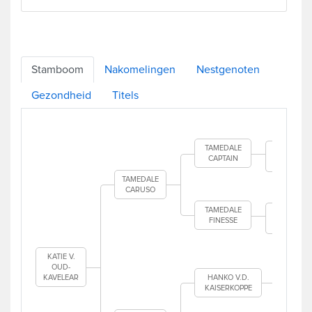
Stamboom
Nakomelingen
Nestgenoten
Gezondheid
Titels
PER
BISMA
TAMEDALE
CAPTAIN
BEL
TAMEDALE
CARUSO
SAN
SWEE
TAMEDALE
FINESSE
BELFO
KATIE V.
D
OUD-
KA
KAVELEAR
HANKO V.D.
KAISERKOPPE
BR
KA