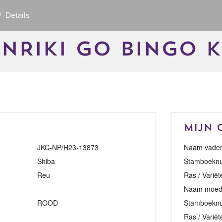
Details
NRIKI GO BINGO 
Mijn 
JKC-NP/H23-13873
Naam vader
Shiba
Stamboeknu
Reu
Ras / Variët
Naam moed
ROOD
Stamboekn
Ras / Variët