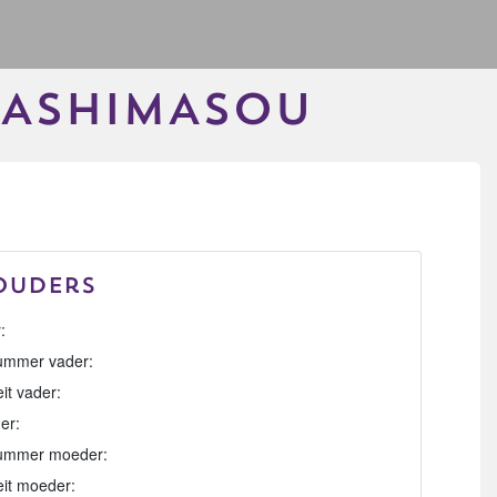
KASHIMASOU
Ouders
:
mmer vader:
eit vader:
er:
ummer moeder:
eit moeder: