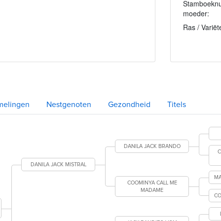
Stamboekn
moeder:
Ras / Variët
melingen
Nestgenoten
Gezondheid
Titels
DANILA JACK BRANDO
C
DANILA JACK MISTRAL
MA
COOMINYA CALL ME
MADAME
CO