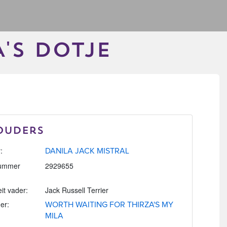
'S DOTJE
Ouders
:
DANILA JACK MISTRAL
ummer
2929655
eit vader:
Jack Russell Terrier
er:
WORTH WAITING FOR THIRZA'S MY
MILA