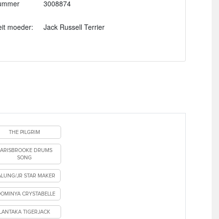
ummer
3008874
eit moeder:
Jack Russell Terrier
THE PILGRIM
ARISBROOKE DRUMS
SONG
LUNG/JR STAR MAKER
OMINYA CRYSTABELLE
LANTAKA TIGERJACK