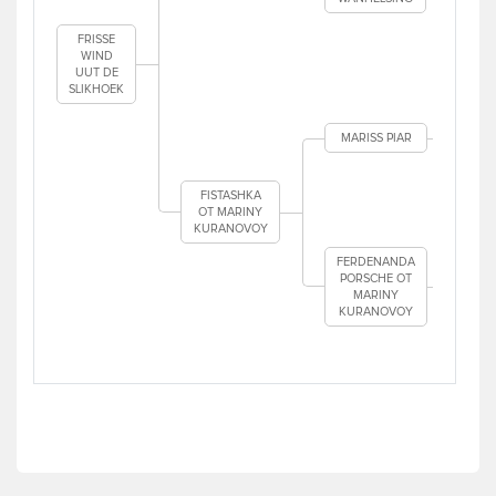
L
FRISSE
W
WIND
UUT DE
SLIKHOEK
J
MARISS PIAR
FISTASHKA
OT MARINY
KURANOVOY
A
FERDENANDA
PORSCHE OT
MARINY
KURANOVOY
K