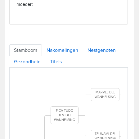
moeder:
Stamboom
Nakomelingen
Nestgenoten
Gezondheid
Titels
W
MARVEL DEL
WANHELSING
W
FICA TUDO
BEM DEL
WANHELSING
TSUNAMI DEL
WANHELSING