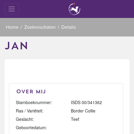
Home
Zoekresultaten
Details
JAN
Over mij
Stamboeknummer:
ISDS 00/341362
Ras / Variëteit:
Border Collie
Geslacht:
Teef
Geboortedatum: