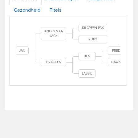
Gezondheid
Titels
KILCREEN PAX
KNOCKMAA
JACK
RUBY
JAN
FRED
BEN
BRACKEN
DAWN
LASSIE