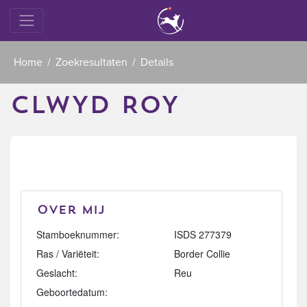
Home
Zoekresultaten
Details
CLWYD ROY
Over mij
Stamboeknummer:
ISDS 277379
Ras / Variëteit:
Border Collie
Geslacht:
Reu
Geboortedatum: