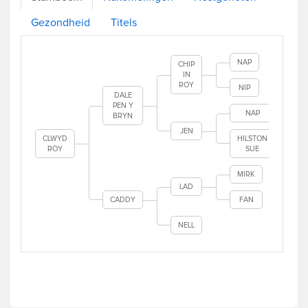
Gezondheid
Titels
NAP
CHIP
IN
ROY
NIP
DALE
PEN Y
NAP
BRYN
JEN
CLWYD
HILSTON
ROY
SUE
MIRK
LAD
CADDY
FAN
NELL