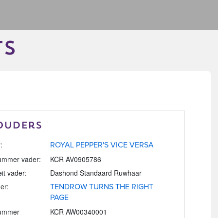
TS
Ouders
:
ROYAL PEPPER'S VICE VERSA
mmer vader:
KCR AV0905786
eit vader:
Dashond Standaard Ruwhaar
er:
TENDROW TURNS THE RIGHT
PAGE
ummer
KCR AW00340001