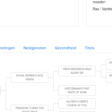
moeder:
Ras / Variët
melingen
Nestgenoten
Gezondheid
Titels
CA
TREIS PINHEIROS WILD
AGAIN SW
ROYAL PEPPER'S VICE
TR
VERSA
KRETZMANN'S FINE
TASTE OF ROSE
ALLFREYS HERE'S
LOOKIN AT YOU
TENDROW TURNS THE
RIGHT PAGE