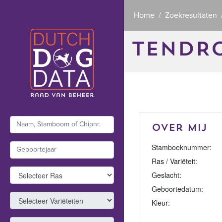
Home
Zoekresultaten
TENDRO
Over mij
Stamboeknummer:
Ras / Variëteit:
Geslacht:
Geboortedatum:
Kleur: