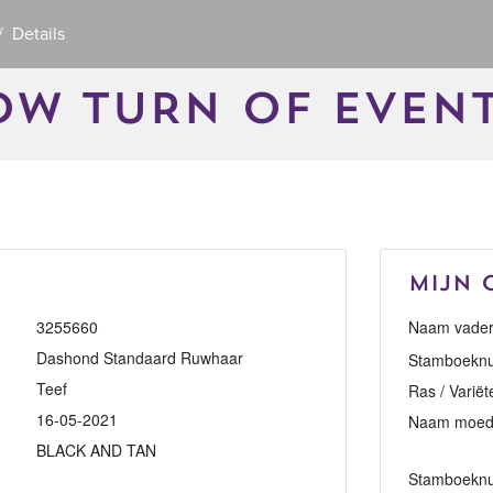
Details
W TURN OF EVEN
Mijn 
3255660
Naam vader
Dashond Standaard Ruwhaar
Stamboeknu
Teef
Ras / Variët
16-05-2021
Naam moed
BLACK AND TAN
Stamboekn