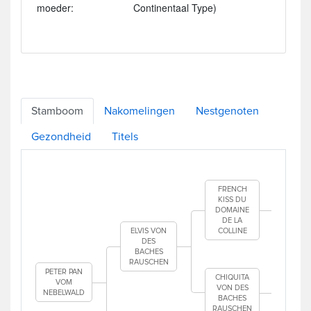
moeder:
Continentaal Type)
Stamboom
Nakomelingen
Nestgenoten
Gezondheid
Titels
SIL
ME
FRENCH
D.
KISS DU
DOMAINE
DE LA
V
ELVIS VON
COLLINE
DOM
DES
BACHES
RAUSCHEN
PETER PAN
CHIQUITA
KIN
VOM
VON DES
NEBELWALD
BACHES
AN
RAUSCHEN