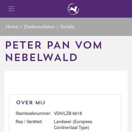
Home
Zoekresultaten
Details
PETER PAN VOM
NEBELWALD
Over mij
Stamboeknummer:
VDH/LZB 6618
Ras / Variëteit:
Landseer (Europees
Continentaal Type)