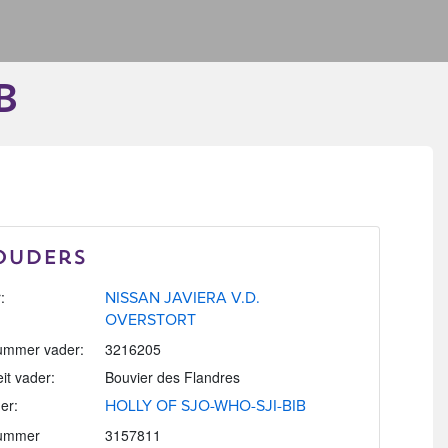
B
Ouders
:
NISSAN JAVIERA V.D.
OVERSTORT
mmer vader:
3216205
eit vader:
Bouvier des Flandres
er:
HOLLY OF SJO-WHO-SJI-BIB
ummer
3157811