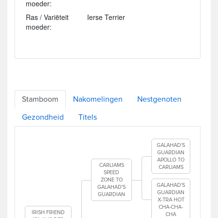
moeder:
Ras / Variëteit
Ierse Terrier
moeder:
Stamboom
Nakomelingen
Nestgenoten
Gezondheid
Titels
GALAHAD'S
GUARDIAN
APOLLO TO
CARLIAMS
CARLIAMS
SPEED
ZONE TO
GALAHAD'S
GALAHAD'S
GUARDIAN
GUARDIAN
X-TRA HOT
CHA-CHA-
IRISH FRIEND
CHA