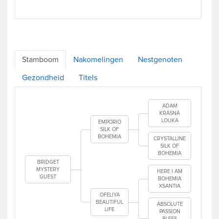
Stamboom
Nakomelingen
Nestgenoten
Gezondheid
Titels
ADAM
KRÁSNÁ
LOUKA
EMPORIO
SILK OF
BOHEMIA
CRYSTALLINE
SILK OF
BOHEMIA
BRIDGET
MYSTERY
HERE I AM
GUEST
BOHEMIA
XSANTIA
OFELIYA
BEAUTIFUL
ABSOLUTE
LIFE
PASSION
BLEES