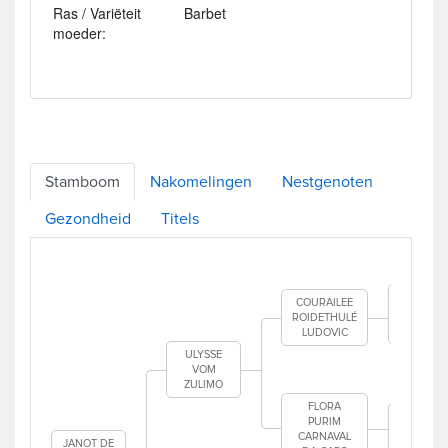
Ras / Variëteit
Barbet
moeder:
Stamboom
Nakomelingen
Nestgenoten
Gezondheid
Titels
COU
E
COURAILEE
ROIDETHULÉ
ROID
LUDOVIC
FR
ULYSSE
DAME
VOM
ZULIMO
BOR
FLORA
CHO
PURIM
CARNAVAL
JANOT DE
CO