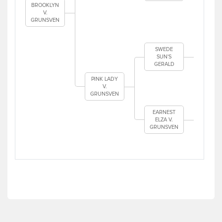
BROOKLYN
LONG
V.
ROCK
GRUNSVEN
SW
SU
BAZ
SWEDE
SUN'S
GERALD
SW
SU
PINK LADY
AF
V.
GRUNSVEN
NHA
FAVO
EARNEST
ELZA V.
DAR
GRUNSVEN
DRE
GRU