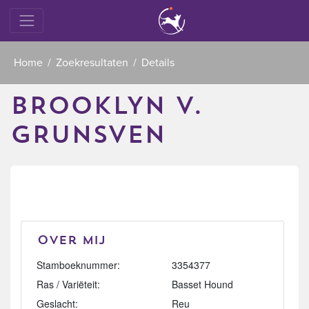
Home
Zoekresultaten
Details
BROOKLYN V.
GRUNSVEN
Over mij
Stamboeknummer:
3354377
Ras / Variëteit:
Basset Hound
Geslacht:
Reu