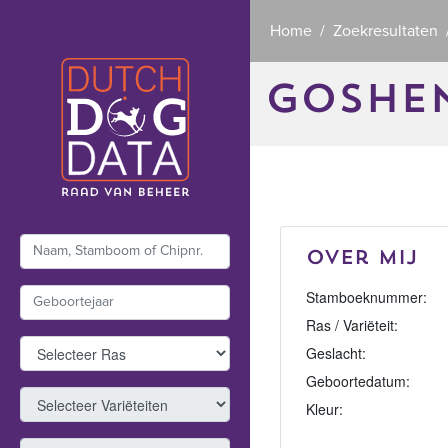
Home
Zoekresultaten
GOSHE
Over mij
Stamboeknummer:
Ras / Variëteit:
Geslacht:
Geboortedatum:
Kleur: