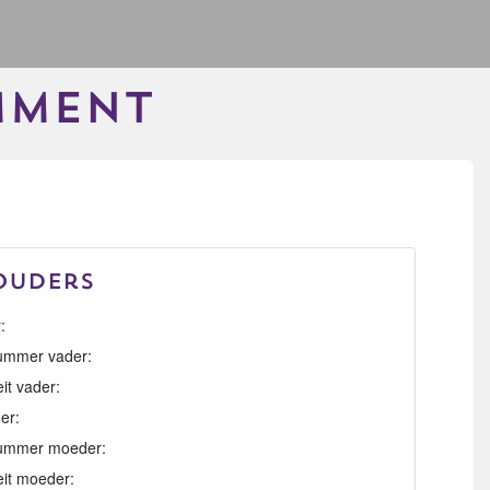
MMENT
Ouders
:
mmer vader:
eit vader:
er:
ummer moeder:
eit moeder: