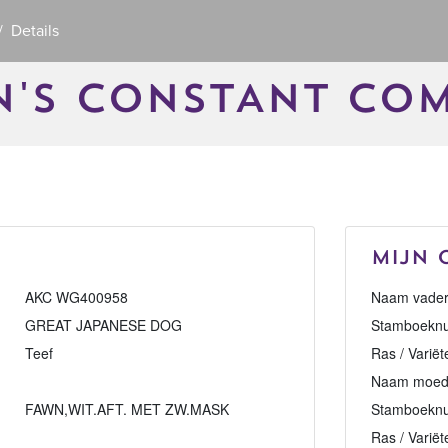
Details
N'S CONSTANT CO
Mijn 
AKC WG400958
Naam vader
GREAT JAPANESE DOG
Stamboeknu
Teef
Ras / Variët
Naam moed
FAWN,WIT.AFT. MET ZW.MASK
Stamboekn
Ras / Variët