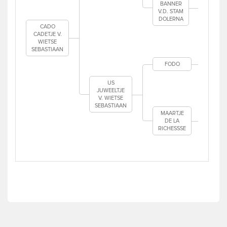
BANNER
V.D. STAM
MA
DOLERNA
D
CADO
RI
CADETJE V.
WIETSE
C
SEBASTIAAN
FODO
SA
P
US
JUWEELTJE
V. WIETSE
REE
SEBASTIAAN
MAARTJE
DE LA
BEI
RICHESSSE
RI