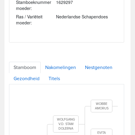
Stamboeknummer
1629297
moeder:
Ras / Variëteit
Nederlandse Schapendoes
moeder:
Stamboom
Nakomelingen
Nestgenoten
Gezondheid
Titels
CIN
RUI
WOBBE
AMORUS
SCH
A
WOLFGANG
V.D. STAM
AI
DOLERNA
AR
EVITA