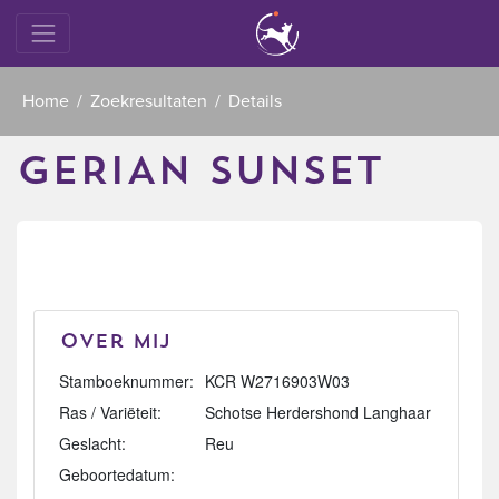
Home
Zoekresultaten
Details
GERIAN SUNSET
Over mij
Stamboeknummer:
KCR W2716903W03
Ras / Variëteit:
Schotse Herdershond Langhaar
Geslacht:
Reu
Geboortedatum: