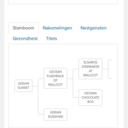
Stamboom
Nakomelingen
Nestgenoten
Gezondheid
Titels
ABBEY
FABER
ELSAMOS
EV
STARMAKER
AT
GEOSAN
MALL
MALLICOT
FLASHBACK
PAPER
OF
AT EL
GERIAN
MALLICOT
SUNSET
GEOSAN
CHOCOLATE
BOX
GERIAN
SUNSHINE