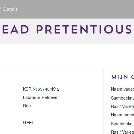
Details
EAD PRETENTIOUS
Mijn 
KCR K5637404K12
Naam vader
Labrador Retriever
Stamboeknu
Reu
Ras / Variët
Naam moed
GEEL
Stamboekn
Ras / Variët