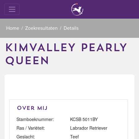
Home
Zoekresultaten
Details
KIMVALLEY PEARLY
QUEEN
Over mij
Stamboeknummer:
KCSB 5011BY
Ras / Variëteit:
Labrador Retriever
Geslacht:
Teef