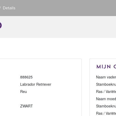
Details
D
Mijn 
888625
Naam vader
Labrador Retriever
Stamboeknu
Reu
Ras / Variët
Naam moed
ZWART
Stamboekn
Ras / Variët