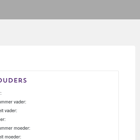
Ouders
:
mmer vader:
eit vader:
er:
ummer moeder:
eit moeder: