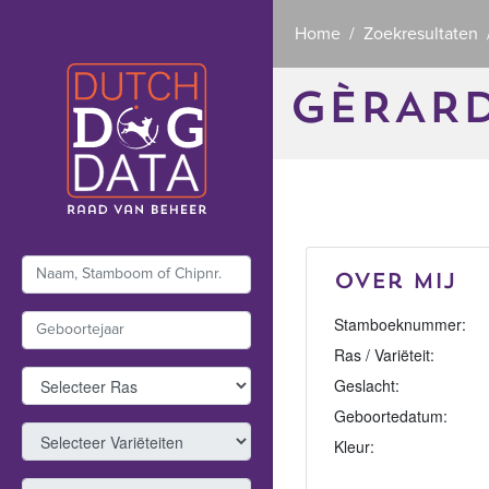
Home
Zoekresultaten
GÈRAR
Over mij
Stamboeknummer:
Ras / Variëteit:
Geslacht:
Geboortedatum:
Kleur: