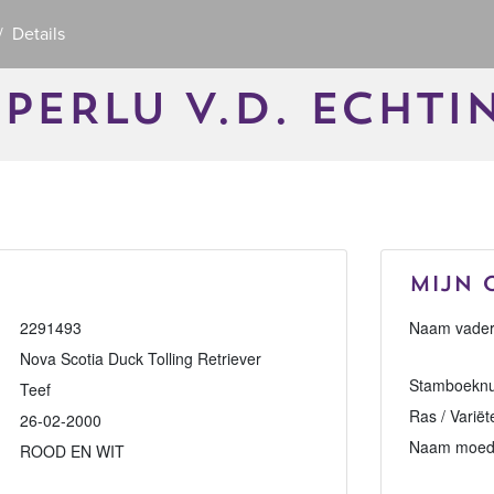
Details
 PERLU V.D. ECHTI
Mijn 
2291493
Naam vader
Nova Scotia Duck Tolling Retriever
Stamboeknu
Teef
Ras / Variët
26-02-2000
Naam moed
ROOD EN WIT