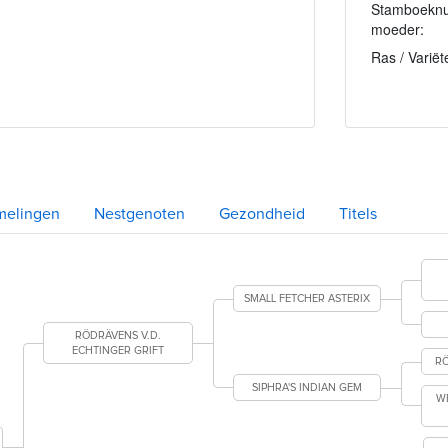
Stamboekn
moeder:
Ras / Variët
melingen
Nestgenoten
Gezondheid
Titels
SMALL FETCHER ASTERIX
RÖDRÄVENS V.D.
ECHTINGER GRIFT
R
SIPHRA'S INDIAN GEM
W