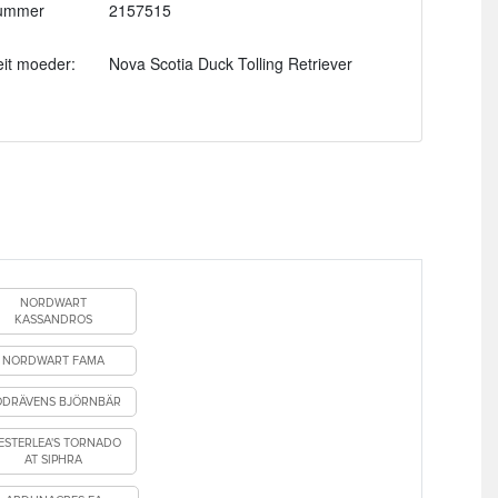
ummer
2157515
eit moeder:
Nova Scotia Duck Tolling Retriever
NORDWART
KASSANDROS
NORDWART FAMA
ÖDRÄVENS BJÖRNBÄR
ESTERLEA'S TORNADO
AT SIPHRA