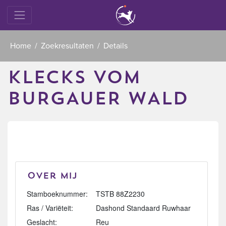
Home
Zoekresultaten
Details
KLECKS VOM
BURGAUER WALD
Over mij
Stamboeknummer:
TSTB 88Z2230
Ras / Variëteit:
Dashond Standaard Ruwhaar
Geslacht:
Reu