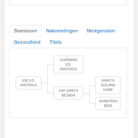
Stamboom
Nakomelingen
Nestgenoten
Gezondheid
Titels
ULVERMAN
V.D.
KNOTWILG
ILSE V.D.
HAIKO V.
KNOTWILG
ELIEJANS
HOME
GAY GIPSY'S
BELINDA
SHAMYRA'S
BESS