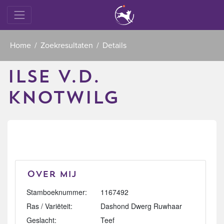
Home
Zoekresultaten
Details
ILSE V.D.
KNOTWILG
Over mij
Stamboeknummer:
1167492
Ras / Variëteit:
Dashond Dwerg Ruwhaar
Geslacht:
Teef