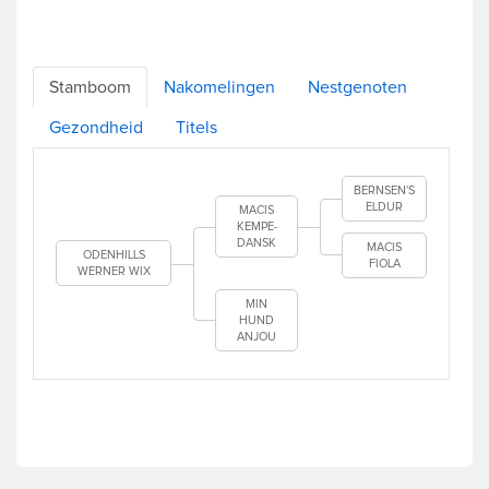
Stamboom
Nakomelingen
Nestgenoten
Gezondheid
Titels
BERNSEN'S
ELDUR
MACIS
KEMPE-
DANSK
MACIS
ODENHILLS
FIOLA
WERNER WIX
MIN
HUND
ANJOU