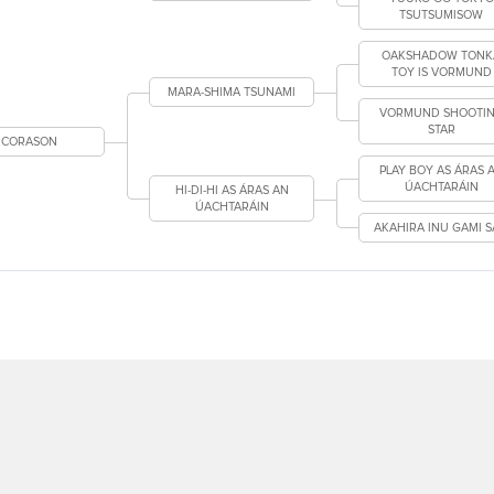
TSUTSUMISOW
OAKSHADOW TONK
TOY IS VORMUND
MARA-SHIMA TSUNAMI
VORMUND SHOOTI
STAR
ICORASON
PLAY BOY AS ÁRAS 
ÚACHTARÁIN
HI-DI-HI AS ÁRAS AN
ÚACHTARÁIN
AKAHIRA INU GAMI S