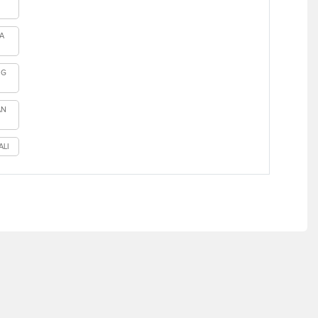
A
NG
AN
ALI