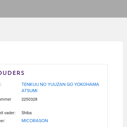
Ouders
:
TENKUU NO YUUZAN GO YOKOHAMA
ATSUMI
ummer
2250328
eit vader:
Shiba
er:
MICORASON