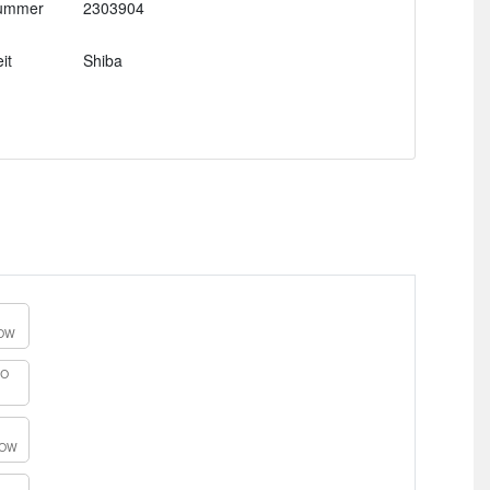
ummer
2303904
it
Shiba
OW
GO
SOW