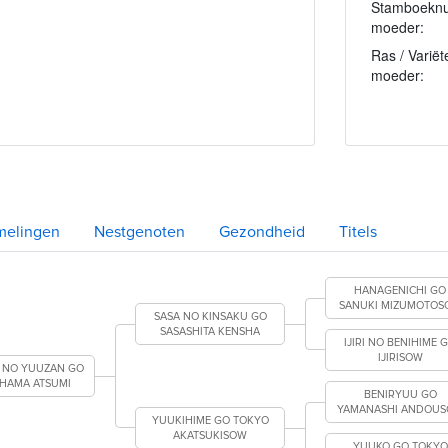
Stamboekn
moeder:
Ras / Variëte
moeder:
melingen
Nestgenoten
Gezondheid
Titels
HANAGENICHI GO
SANUKI MIZUMOTOS
SASA NO KINSAKU GO
SASASHITA KENSHA
IJIRI NO BENIHIME 
IJIRISOW
 NO YUUZAN GO
HAMA ATSUMI
BENIRYUU GO
YAMANASHI ANDOU
YUUKIHIME GO TOKYO
AKATSUKISOW
YUUKO GO TOKYO