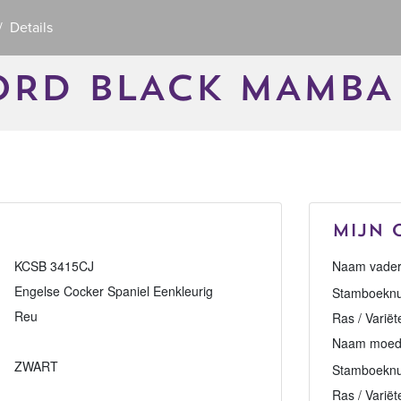
Details
ORD BLACK MAMBA
Mijn 
KCSB 3415CJ
Naam vader
Engelse Cocker Spaniel Eenkleurig
Stamboeknu
Reu
Ras / Variët
Naam moed
ZWART
Stamboekn
Ras / Variët