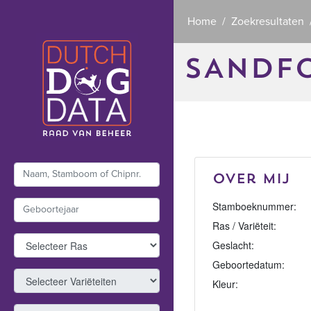
Home
Zoekresultaten
SANDF
Over mij
Stamboeknummer:
Ras / Variëteit:
Geslacht:
Geboortedatum:
Kleur: