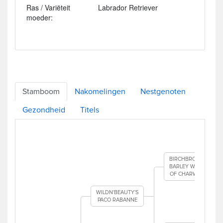
Ras / Variëteit
Labrador Retriever
moeder:
Stamboom
Nakomelingen
Nestgenoten
Gezondheid
Titels
BIRCHBROOK
BARLEY WINE
OF CHARWAY
WILDN'BEAUTY'S
PACO RABANNE