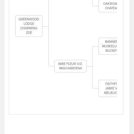
OAKROAD'S
CHATEAU
GREENWOOD
LODGE
CHARMING
ZOË
BANNER'S
MUSKELUNGE
BUCKEYE
AMIE FLEUR V.D.
PASCHARDENA
FAITHFUL
JAMIE V.'T
MEIJELICHT