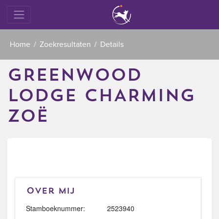
Home
Zoekresultaten
Details
GREENWOOD
LODGE CHARMING
ZOË
Over mij
Stamboeknummer:
2523940