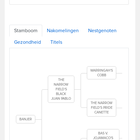
Stamboom
Nakomelingen
Nestgenoten
Gezondheid
Titels
CA
TO
OF
WARRINGAH'S
COBB
THE
WA
NARROW
WHO
FIELD'S
BLACK
S
JUAN PABLO
BRA
THE NARROW
FIELD'S PRIDE
CANETTE
FO
DAR
BANJER
BAS V.
JOJAMACO'S