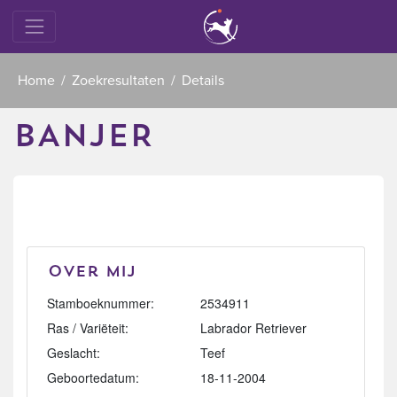
Home
Zoekresultaten
Details
BANJER
Over mij
Stamboeknummer:
2534911
Ras / Variëteit:
Labrador Retriever
Geslacht:
Teef
Geboortedatum:
18-11-2004