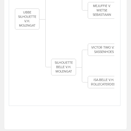
MEJUFFIE V.
WIETSE
UBBE
SEBASTIAAN
SILHOUETTE
V.H.
MOLENGAT
VICTOR TIMO V.'T
SASSENHOES
SILHOUETTE
BELLE V.H.
MOLENGAT
ISA-BELLE V.H.
ROLLECATERDEEL