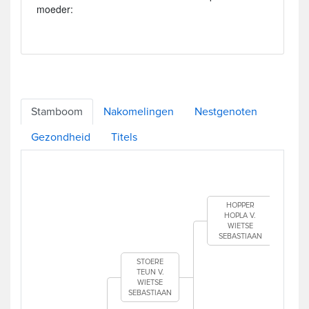
moeder:
Stamboom
Nakomelingen
Nestgenoten
Gezondheid
Titels
HOPPER
HOPLA V.
WIETSE
SEBASTIAAN
STOERE
TEUN V.
WIETSE
SEBASTIAAN