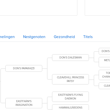
melingen
Nestgenoten
Gezondheid
Titels
DON'S
DON'S DALESMAN
MET
DON'S PAPARAZZI
TO
CHANC
CLEAVEHILL PRINCESS
PATSY
CLEA
EASTFARM'S FLYING
DAEMON
EASTFARM'S
IMAGINATION
HAMMALGÅRDENS