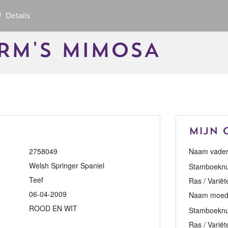
Details
RM'S MIMOSA
Mijn 
2758049
Naam vader
Welsh Springer Spaniel
Stamboeknu
Teef
Ras / Variët
06-04-2009
Naam moed
ROOD EN WIT
Stamboekn
Ras / Variët