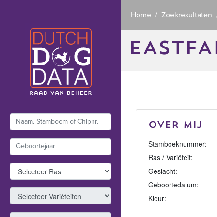
Home
Zoekresultaten
EASTFA
Over mij
Stamboeknummer:
Ras / Variëteit:
Geslacht:
Geboortedatum:
Kleur: