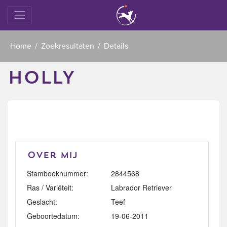
Home
Zoekresultaten
Details
HOLLY
Over mij
Stamboeknummer:
2844568
Ras / Variëteit:
Labrador Retriever
Geslacht:
Teef
Geboortedatum:
19-06-2011